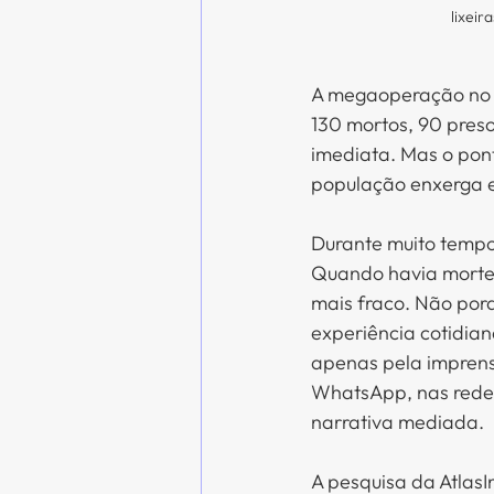
lixeir
A megaoperação no R
130 mortos, 90 presos
imediata. Mas o pon
população enxerga e
Durante muito tempo,
Quando havia morte d
mais fraco. Não por
experiência cotidian
apenas pela imprens
WhatsApp, nas redes 
narrativa mediada.
A pesquisa da Atlas