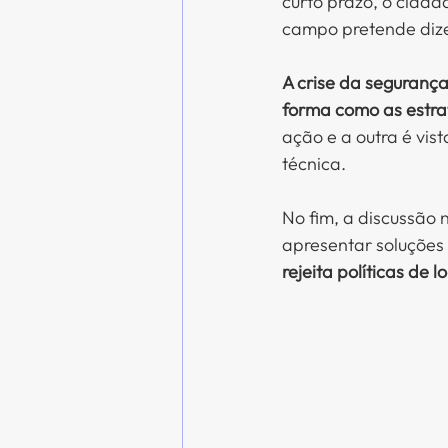
curto prazo, o cida
campo pretende dize
A crise da seguranç
forma como as estra
ação e a outra é vi
técnica.
No fim, a discussão 
apresentar soluções
rejeita políticas de 