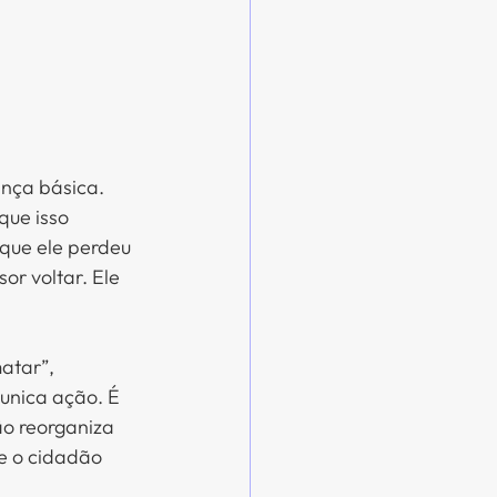
nça básica. 
ue isso 
rque ele perdeu 
or voltar. Ele 
atar”, 
unica ação. É 
ão reorganiza 
e o cidadão 