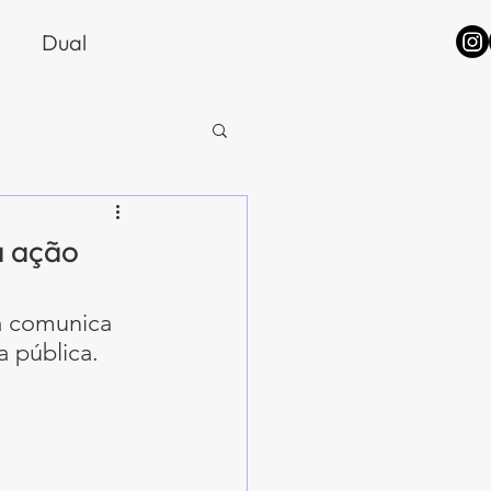
Dual
a ação
a comunica 
a pública.