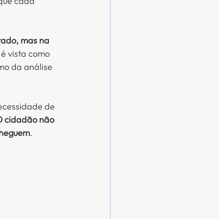
 que cada 
tado, mas na 
é vista como 
mo da análise 
necessidade de 
 cidadão não 
 cheguem
.