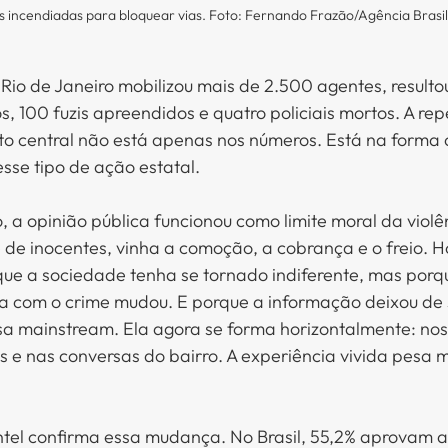
as incendiadas para bloquear vias. Foto: Fernando Frazão/Agência Brasil
io de Janeiro mobilizou mais de 2.500 agentes, resulto
, 100 fuzis apreendidos e quatro policiais mortos. A rep
to central não está apenas nos números. Está na forma
sse tipo de ação estatal.
 a opinião pública funcionou como limite moral da violê
e inocentes, vinha a comoção, a cobrança e o freio. Hoj
que a sociedade tenha se tornado indiferente, mas porq
a com o crime mudou. E porque a informação deixou de s
a mainstream. Ela agora se forma horizontalmente: nos
e nas conversas do bairro. A experiência vivida pesa m
Intel confirma essa mudança. No Brasil, 55,2% aprovam 