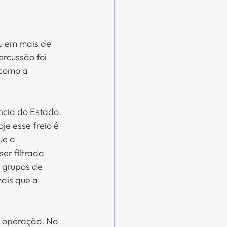
u em mais de 
ercussão foi 
 como a 
ncia do Estado. 
e esse freio é 
ue a 
er filtrada 
 grupos de 
ais que a 
a operação. No 